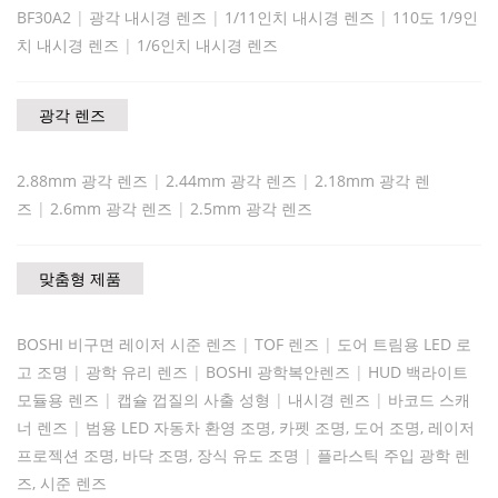
BF30A2
|
광각 내시경 렌즈
|
1/11인치 내시경 렌즈
|
110도 1/9인
치 내시경 렌즈
|
1/6인치 내시경 렌즈
광각 렌즈
2.88mm 광각 렌즈
|
2.44mm 광각 렌즈
|
2.18mm 광각 렌
즈
|
2.6mm 광각 렌즈
|
2.5mm 광각 렌즈
맞춤형 제품
BOSHI 비구면 레이저 시준 렌즈
|
TOF 렌즈
|
도어 트림용 LED 로
고 조명
|
광학 유리 렌즈
|
BOSHI 광학복안렌즈
|
HUD 백라이트
모듈용 렌즈
|
캡슐 껍질의 사출 성형
|
내시경 렌즈
|
바코드 스캐
너 렌즈
|
범용 LED 자동차 환영 조명, 카펫 조명, 도어 조명, 레이저
프로젝션 조명, 바닥 조명, 장식 유도 조명
|
플라스틱 주입 광학 렌
즈, 시준 렌즈