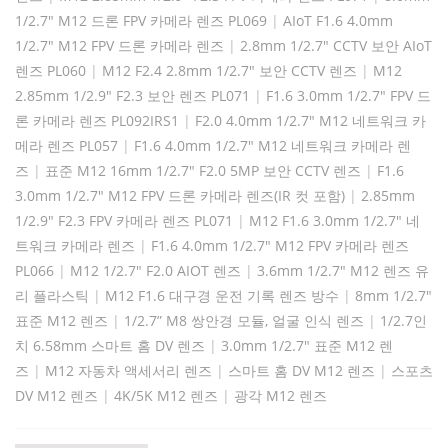
1/2.7" M12 드론 FPV 카메라 렌즈 PL069
|
AIoT F1.6 4.0mm
1/2.7" M12 FPV 드론 카메라 렌즈
|
2.8mm 1/2.7" CCTV 보안 AIoT
렌즈 PL060
|
M12 F2.4 2.8mm 1/2.7" 보안 CCTV 렌즈
|
M12
2.85mm 1/2.9" F2.3 보안 렌즈 PL071
|
F1.6 3.0mm 1/2.7" FPV 드
론 카메라 렌즈 PL092IRS1
|
F2.0 4.0mm 1/2.7" M12 네트워크 카
메라 렌즈 PL057
|
F1.6 4.0mm 1/2.7" M12 네트워크 카메라 렌
즈
|
표준 M12 16mm 1/2.7" F2.0 5MP 보안 CCTV 렌즈
|
F1.6
3.0mm 1/2.7" M12 FPV 드론 카메라 렌즈(IR 컷 포함)
|
2.85mm
1/2.9" F2.3 FPV 카메라 렌즈 PL071
|
M12 F1.6 3.0mm 1/2.7" 네
트워크 카메라 렌즈
|
F1.6 4.0mm 1/2.7" M12 FPV 카메라 렌즈
PL066
|
M12 1/2.7" F2.0 AIOT 렌즈
|
3.6mm 1/2.7" M12 렌즈 유
리 플라스틱
|
M12 F1.6 대구경 운전 기록 렌즈 방수
|
8mm 1/2.7"
표준 M12 렌즈
|
1/2.7” M8 쌍안경 모듈, 얼굴 인식 렌즈
|
1/2.7인
치 6.58mm 스마트 홈 DV 렌즈
|
3.0mm 1/2.7" 표준 M12 렌
즈
|
M12 자동차 액세서리 렌즈
|
스마트 홈 DV M12 렌즈
|
스포츠
DV M12 렌즈
|
4K/5K M12 렌즈
|
광각 M12 렌즈