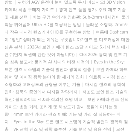
방법
|
귀하의 AGV 운전이 눈이 멀도록 두지 마십시오! 3D Vision
카메라 최종 구매자 가이드
|
광학 렌즈 품질 평가: 주요 제조 기술
및 재료 선택
|
바늘 구멍 속의 4K 영화관: Sub-2mm 내시경이 물리
학을 뛰어넘어 Ultra-HD를 제공하는 방법
|
놀라운 소형화: 2mm보
다 작은 내시경 렌즈가 4K HD를 구현하는 방법
|
여름에 Dashcam
이 "맹인" 상태가 되는 이유는 무엇입니까? 렌즈 열 디포커싱에 대한
심층 분석
|
2026년 보안 카메라 렌즈 조달 가이드: 5가지 핵심 매개
변수(단지 픽셀에 관한 것이 아닙니다)
|
CES 2026 광학 및 렌즈 기
술 심층 보고서: 물리적 AI 시대의 비전 재정의
|
Eyes in the Sky:
드론 렌즈 시스템의 기술적 발전과 광학적 절충
|
보안 카메라 하드
웨어 및 이미징 광학 분야의 한 세기의 진화
|
의료용 내시경 렌즈:
소형화와 고해상도의 균형을 이루는 기술
|
대시캠 렌즈의 광학적
진화: 침묵의 증인에서 디지털 각막까지
|
저조도 보안 렌즈 기술의
혁신: 블랙라이트 F1.0과 적외선 조명 비교
|
보안 카메라 렌즈 선택
가이드: 초점 거리, 조리개 및 해상도가 감시 품질에 미치는 영
향
|
4mm 보안 카메라 렌즈 이해: 기능 및 가장 잘 작동하는 위
치
|
Eyes in the Sky: 드론 렌즈 시스템의 기술적 발전과 광학적 절
충
|
VR 광학 렌즈 및 광학 솔루션: 기술 분석 및 응용 전망
|
모션