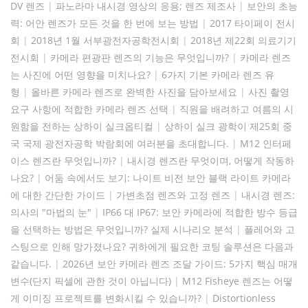
DV 렌즈
|
파노라마 내시경 영상의 응용; 렌즈 제조사
|
보안의 초능
력: 어안 렌즈가 모든 것을 한 번에 보는 방법
|
2017 타이페이 전시
회
|
2018년 1월 서부광전자공학전시회
|
2018년 제22회 의료기기
전시회
|
카메라 편광판 렌즈의 기능은 무엇입니까?
|
카메라 렌즈
는 사진에 어떤 영향을 미치나요?
|
6가지 기본 카메라 렌즈 유
형
|
올바른 카메라 렌즈로 완벽한 사진을 담아보세요
|
사진 촬영
요구 사항에 적합한 카메라 렌즈 선택
|
직원을 배려하고 여름의 시
원함을 전하는 상하이 실크옵티컬
|
상하이 실크 광학이 제25회 중
국 국제 광전자공학 박람회에 여러분을 초대합니다.
|
M12 인터페
이스 렌즈란 무엇입니까?
|
내시경 렌즈란 무엇이며, 어떻게 작동하
나요?
|
어둠 속에서도 보기: 나이트 비전 보안 블랙 라이트 카메라
에 대한 간단한 가이드
|
가변초점 렌즈와 고정 렌즈
|
내시경 렌즈:
의사의 "마법의 눈"
|
IP66 대 IP67: 보안 카메라에 적합한 방수 등급
을 선택하는 방법은 무엇입니까? 실제 시나리오 분석
|
플레어와 고
스팅으로 인해 망가졌나요? 귀하에게 필요한 코팅 솔루션은 다음과
같습니다.
|
2026년 보안 카메라 렌즈 조달 가이드: 5가지 핵심 매개
변수(단지 픽셀에 관한 것이 아닙니다)
|
M12 Fisheye 렌즈는 어떻
게 이미징 프로젝트를 변화시킬 수 있습니까?
|
Distortionless