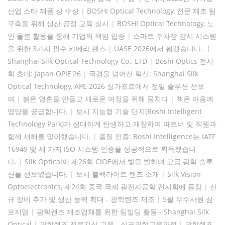
산업 스타 제품 상 수상
|
BOSHI Optical Technology, 전문 제조 팀
구축을 위해 생산 공정 교육 실시
|
BOSHI Optical Technology, 노
인 돌봄 활동을 통해 기업의 책임 입증
|
스마트 주차장 감시 시스템
을 위한 3가지 필수 카메라 렌즈
|
UASE 2026에서 뵙겠습니다. 丨
Shanghai Silk Optical Technology Co., LTD
|
Boshi Optics 전시
회 초대: Japan OPIE'26
|
국경을 넘어선 혁신: Shanghai Silk
Optical Technology, APE 2026 싱가포르에서 정밀 솔루션 선보
여
|
붉은 영혼을 만들고 새로운 여정을 위해 뭉치다
|
책은 마음에
영양을 공급합니다.
|
보시 지능형 기술 단지(Boshi Intelligent
Technology Park)가 성대하게 탄생하고 개장하여 파트너 및 직원과
함께 새해를 맞이했습니다.
|
품질 인증: Boshi Intelligence는 IATF
16949 및 세 가지 ISO 시스템 인증을 성공적으로 획득했습니
다.
|
Silk Optical이 제26회 CIOE에서 빛을 발하며 고급 광학 솔루
션을 선보였습니다.
|
보시 블랙라이트 렌즈 소개
|
Silk Vision
Optoelectronics, 제24회 중국 국제 광전자공학 전시회에 등장
|
신
규 장비 추가 및 생산 능력 확대 - 광학렌즈 제조
|
5월 우수사원 심
포지엄
|
광학렌즈 제조업체를 위한 팀빌딩 활동 - Shanghai Silk
Optical
|
광학렌즈 전문지식 교육 - 실크광학교육과정
|
광학렌즈