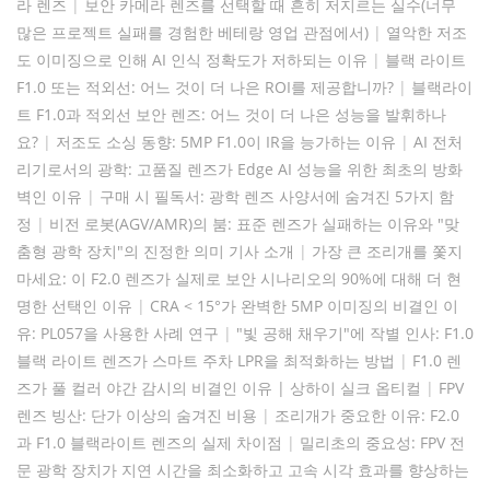
라 렌즈
|
보안 카메라 렌즈를 선택할 때 흔히 저지르는 실수(너무
많은 프로젝트 실패를 경험한 베테랑 영업 관점에서)
|
열악한 저조
도 이미징으로 인해 AI 인식 정확도가 저하되는 이유
|
블랙 라이트
F1.0 또는 적외선: 어느 것이 더 나은 ROI를 제공합니까?
|
블랙라이
트 F1.0과 적외선 보안 렌즈: 어느 것이 더 나은 성능을 발휘하나
요?
|
저조도 소싱 동향: 5MP F1.0이 IR을 능가하는 이유
|
AI 전처
리기로서의 광학: 고품질 렌즈가 Edge AI 성능을 위한 최초의 방화
벽인 이유
|
구매 시 필독서: 광학 렌즈 사양서에 숨겨진 5가지 함
정
|
비전 로봇(AGV/AMR)의 붐: 표준 렌즈가 실패하는 이유와 "맞
춤형 광학 장치"의 진정한 의미 기사 소개
|
가장 큰 조리개를 쫓지
마세요: 이 F2.0 렌즈가 실제로 보안 시나리오의 90%에 대해 더 현
명한 선택인 이유
|
CRA < 15°가 완벽한 5MP 이미징의 비결인 이
유: PL057을 사용한 사례 연구
|
"빛 공해 채우기"에 작별 인사: F1.0
블랙 라이트 렌즈가 스마트 주차 LPR을 최적화하는 방법
|
F1.0 렌
즈가 풀 컬러 야간 감시의 비결인 이유 | 상하이 실크 옵티컬
|
FPV
렌즈 빙산: 단가 이상의 숨겨진 비용
|
조리개가 중요한 이유: F2.0
과 F1.0 블랙라이트 렌즈의 실제 차이점
|
밀리초의 중요성: FPV 전
문 광학 장치가 지연 시간을 최소화하고 고속 시각 효과를 향상하는