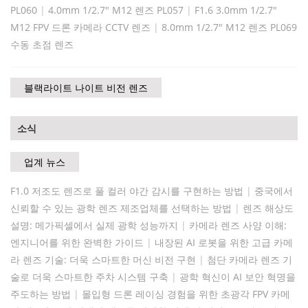
PL060
|
4.0mm 1/2.7" M12 렌즈 PL057
|
F1.6 3.0mm 1/2.7"
M12 FPV 드론 카메라 CCTV 렌즈
|
8.0mm 1/2.7" M12 렌즈 PL069
수동 초점 렌즈
블랙라이트 나이트 비전 렌즈
소식
업계 뉴스
F1.0 저조도 렌즈로 풀 컬러 야간 감시를 구현하는 방법
|
중국에서
신뢰할 수 있는 광학 렌즈 제조업체를 선택하는 방법
|
렌즈 해상도
설명: 메가픽셀에서 실제 광학 성능까지
|
카메라 렌즈 사양 이해:
엔지니어를 위한 완벽한 가이드
|
내장된 AI 로봇을 위한 고급 카메
라 렌즈 기술: 더욱 스마트한 머신 비전 구현
|
첨단 카메라 렌즈 기
술로 더욱 스마트한 주차 시스템 구축
|
광학 혁신이 AI 보안 혁명을
주도하는 방법
|
몰입형 드론 레이싱 경험을 위한 초광각 FPV 카메