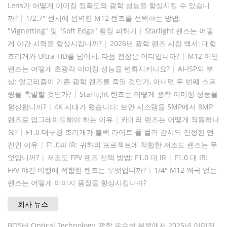
Lens가 어떻게 이미징 정확도와 광학 성능을 향상시킬 수 있습니
까?
|
1/2.7" 센서에 완벽한 M12 렌즈를 선택하는 방법:
"Vignetting" 및 "Soft Edge" 함정 피하기
|
Starlight 렌즈는 어떻
게 야간 시력을 향상시킵니까?
|
2026년 광학 렌즈 시장 백서: 대형
조리개와 Ultra-HD를 넘어서, 다음 전장은 어디입니까?
|
M12 어안
렌즈는 어떻게 초광각 이미징 성능을 변화시키나요?
|
AI-ISP의 부
상: 알고리즘이 기존 광학 렌즈를 죽일 것인가, 아니면 두 번째 스프
링을 촉발할 것인가?
|
Starlight 렌즈는 어떻게 광학 이미징 성능을
향상합니까?
|
4K 시대가 왔습니다: 보안 시스템을 5MP에서 8MP
렌즈로 업그레이드해야 하는 이유
|
카메라 렌즈는 어떻게 작동하나
요?
|
F1.0 대구경 조리개가 블랙 라이트 풀 컬러 감시의 진정한 엔
진인 이유
|
F1.0과 IR: 귀하의 프로젝트에 적합한 저조도 렌즈는 무
엇입니까?
|
저조도 FPV 렌즈 선택 방법: F1.0 대 IR
|
F1.0 대 IR:
FPV 야간 비행에 적합한 렌즈는 무엇입니까?
|
1/4" M12 왜곡 없는
렌즈는 어떻게 이미지 품질을 향상시킵니까?
회사 뉴스
BOSHI Optical Technology, 광학 우수성 부문에서 2025년 이미징