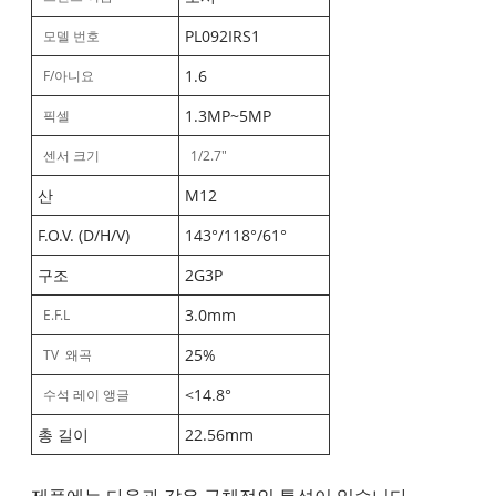
PL092IRS1
모델 번호
1.6
F/아니요
1.3MP~5MP
픽셀
센서 크기
1/2.7"
산
M12
F.O.V. (D/H/V)
143°/118°/61°
구조
2G3P
3.0mm
E.F.L
25%
TV 왜곡
<14.8°
수석 레이 앵글
총 길이
22.56mm