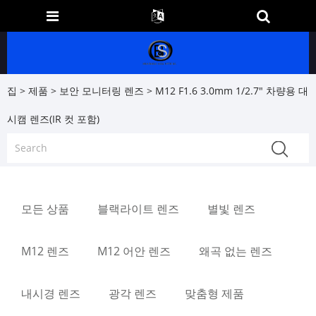
집
>
제품
>
보안 모니터링 렌즈
> M12 F1.6 3.0mm 1/2.7" 차량용 대
시캠 렌즈(IR 컷 포함)
모든 상품
블랙라이트 렌즈
별빛 렌즈
M12 렌즈
M12 어안 렌즈
왜곡 없는 렌즈
내시경 렌즈
광각 렌즈
맞춤형 제품