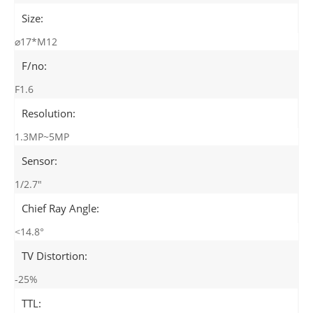
Size:
⌀17*M12
F/no:
F1.6
Resolution:
1.3MP~5MP
Sensor:
1/2.7"
Chief Ray Angle:
<14.8°
TV Distortion:
-25%
TTL: