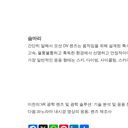
숨마
리
간단히 말해서 모션 DV 렌즈는 움직임을 위해 설계된 특
고속, 울퉁불퉁하고 혹독한 환경에서 선명하고 안정적이며
가장 일반적인 응용 형태는 스키, 다이빙, 사이클링, 스
이전의:
VR 광학 렌즈 및 광학 솔루션: 기술 분석 및 응용
다음:
파노라마 내시경 영상의 응용; 렌즈 제조사
Facebook
X
WhatsApp
Pinterest
LinkedIn
Share