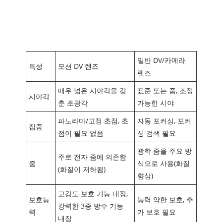
‌일반 DV/카메라
특성
‌모션 DV 렌즈
렌즈
매우 넓은 시야각을 갖
표준 또는 줌, 조정
‌시야각
춘 초광각
가능한 시야
‌파노라마/고정 초점, 초
자동 포커싱, 포커
‌집중
점이 필요 없음
싱 검색 필요
광학 줌을 주요 방
주로 전자 줌에 의존함
‌줌
식으로 사용(화질
(화질이 저하됨)
향상)
‌고강도 보호 기능 내장,
‌보호능
능력 약한 보호, 추
강력한 3중 방수 기능
력
가 보호 필요
내장