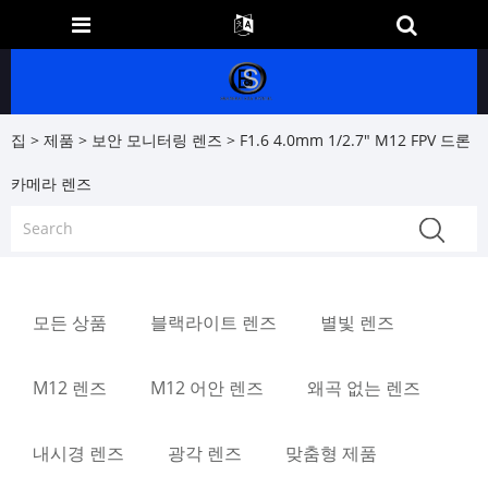
집
>
제품
>
보안 모니터링 렌즈
> F1.6 4.0mm 1/2.7" M12 FPV 드론
카메라 렌즈
모든 상품
블랙라이트 렌즈
별빛 렌즈
M12 렌즈
M12 어안 렌즈
왜곡 없는 렌즈
내시경 렌즈
광각 렌즈
맞춤형 제품