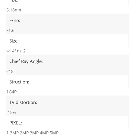
6.18mm
F/no:
F1.6
Size:
Φ14*m12
Chief Ray Angle:
<18°
Struction:
1G4P
TV distortion:
-18%
PIXEL:
1.3MP 2MP 3MP 4MP 5MP