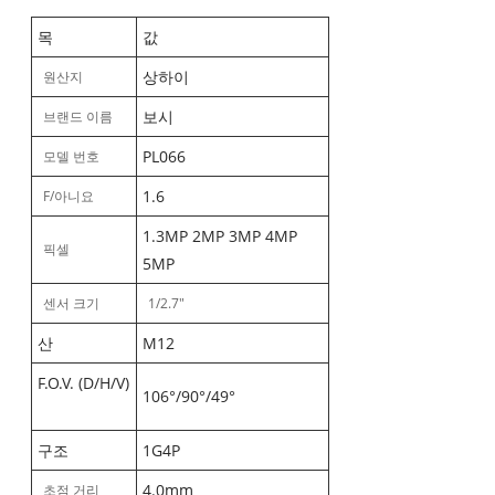
목
값
상하이
원산지
보시
브랜드 이름
PL066
모델 번호
1.6
F/아니요
1.3MP 2MP 3MP 4MP
픽셀
5MP
센서 크기
1/2.7"
산
M12
F.O.V. (D/H/V)
106°/90°/49°
구조
1G4P
4.0mm
초점 거리