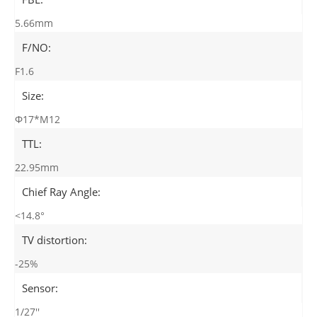
5.66mm
F/NO:
F1.6
Size:
Φ17*M12
TTL:
22.95mm
Chief Ray Angle:
<14.8°
TV distortion:
-25%
Sensor:
1/27''