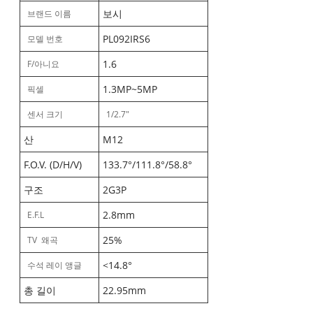
보시
브랜드 이름
PL092IRS6
모델 번호
1.6
F/아니요
1.3MP~5MP
픽셀
센서 크기
1/2.7"
산
M12
F.O.V. (D/H/V)
133.7°/111.8°/58.8°
구조
2G3P
2.8mm
E.F.L
25%
TV 왜곡
<14.8°
수석 레이 앵글
총 길이
22.95mm