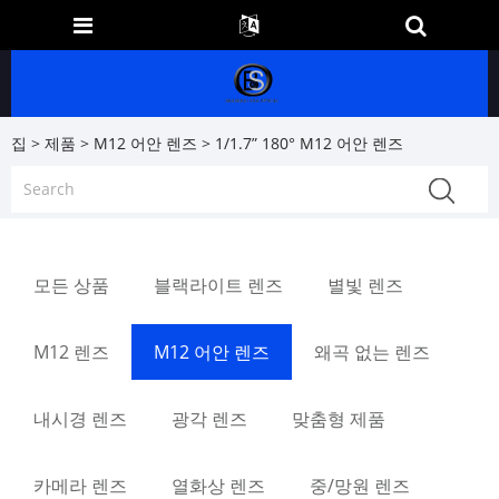
집
>
제품
>
M12 어안 렌즈
> 1/1.7” 180° M12 어안 렌즈
모든 상품
블랙라이트 렌즈
별빛 렌즈
M12 렌즈
M12 어안 렌즈
왜곡 없는 렌즈
내시경 렌즈
광각 렌즈
맞춤형 제품
카메라 렌즈
열화상 렌즈
중/망원 렌즈