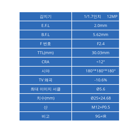
감지기
1/1.7인치 12MP
E.F.L
2.0mm
B.F.L
5.62mm
F 번호
F2.4
TTL(mm)
30.03mm
CRA
<
12°
시야
180°*
180
°*
180
°
TV 왜곡
-10.6%
최대 이미지 서클
Ø5.6
치수(mm)
Ø
25×24.68
산
M12×P0.5
비고
9G+IR