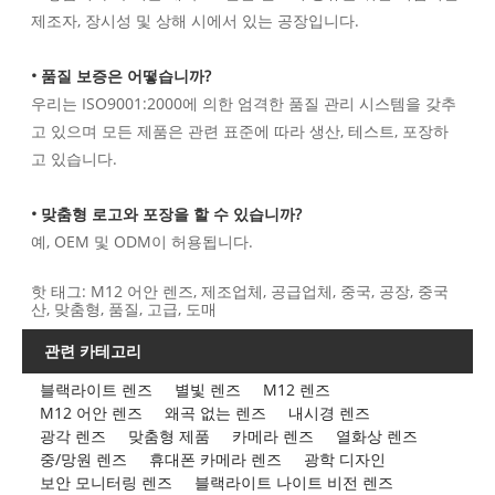
제조자, 장시성 및 상해 시에서 있는 공장입니다.
• 품질 보증은 어떻습니까?
우리는 ISO9001:2000에 의한 엄격한 품질 관리 시스템을 갖추
고 있으며 모든 제품은 관련 표준에 따라 생산, 테스트, 포장하
고 있습니다.
• 맞춤형 로고와 포장을 할 수 있습니까?
예, OEM 및 ODM이 허용됩니다.
핫 태그: M12 어안 렌즈, 제조업체, 공급업체, 중국, 공장, 중국
산, 맞춤형, 품질, 고급, 도매
관련 카테고리
블랙라이트 렌즈
별빛 렌즈
M12 렌즈
M12 어안 렌즈
왜곡 없는 렌즈
내시경 렌즈
광각 렌즈
맞춤형 제품
카메라 렌즈
열화상 렌즈
중/망원 렌즈
휴대폰 카메라 렌즈
광학 디자인
보안 모니터링 렌즈
블랙라이트 나이트 비전 렌즈